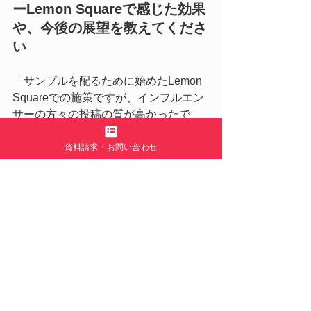
ーLemon Squareで感じた効果
や、今後の展望を教えてくださ
い
「サンプルを配るために始めたLemon 
Squareでの施策ですが、インフルエン
サーの方々の投稿の質が高かったで
す。SNSが盛り上がるのはやはり良い
資料請求・お問い合わせ
ですね。テレビでCMを放送しても、検
索したら何も出てこないのでは、やは
り物足りない。
▽ハッシュタグ検索結果上位には、
Lemon Squareのインフルエンサーの投稿