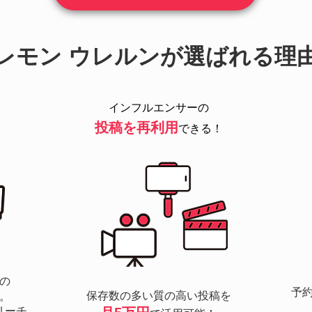
レモン ウレルンが選ばれる理
インフルエンサーの
投稿を再利用
できる！
の
予
保存数の多い質の高い投稿を
。
リーチ