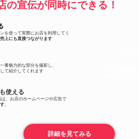
店の宣伝が同時にできる！
る
ンを使って実際にお店を利用してく
売上にも直接つながります
こんな効
売上アップ
一番魅力的な部分を撮影し、
SNSでの店舗認知
して紹介してくれます
実体験による信頼性
でも使える
画は、お店のホームページや広告で
す
。
詳細を見てみる