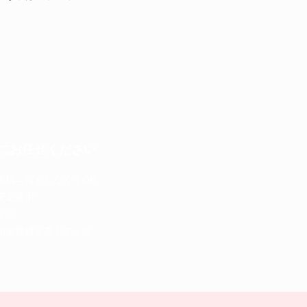
！
にお任せください
投稿→何もしなくてOK
安定運用
ない
新規獲得＆売上アップ