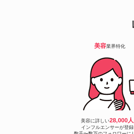
美容
業界特化
28,000人
美容に詳しい
インフルエンサーが登録
数千〜数万のフォロワーに