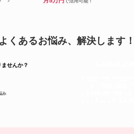
月5万円
で活用可能！
よくあるお悩み、解決します
りませんか？
Lemon Urerun
写真が上手な方が自動で
スタッフ退職に関係なく
悩み
多角的な紹介で飽きられ
インフルエンサー来店で