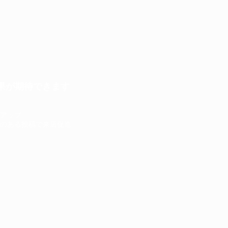
果が期待できます
のアップ
のある投稿で来店促進