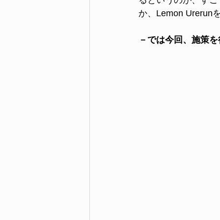
るというのが、すご
か、Lemon Ur
－では今回、施策を